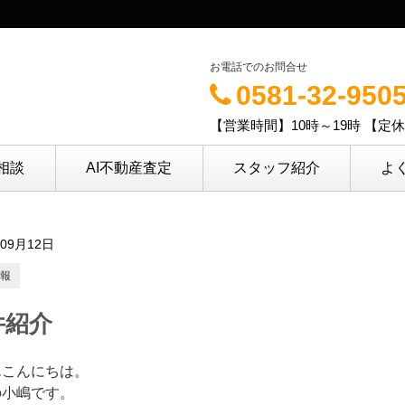
お電話でのお問合せ
0581-32-950
【営業時間】10時～19時 【定
相談
AI不動産査定
スタッフ紹介
よ
年09月12日
報
件紹介
んこんにちは。
の小嶋です。