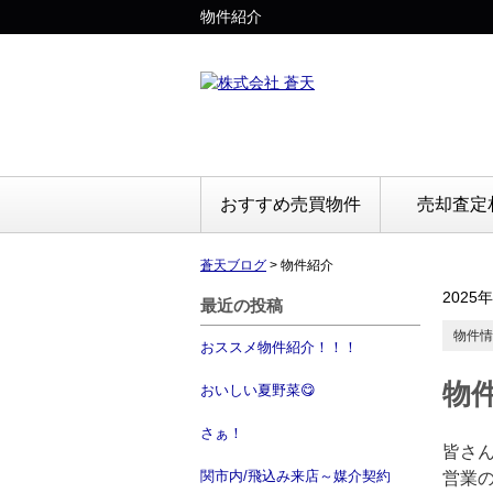
物件紹介
おすすめ売買物件
売却査定
蒼天ブログ
>
物件紹介
2025
最近の投稿
物件情
おススメ物件紹介！！！
物
おいしい夏野菜😋
さぁ！
皆さ
営業
関市内/飛込み来店～媒介契約