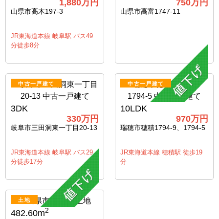
1,880
万円
750
万円
山県市高木197-3
山県市高富1747-11
JR東海道本線 岐阜駅 バス49
分徒歩8分
中古一戸建て
中古一戸建て
3DK
10LDK
330
万円
970
万円
岐阜市三田洞東一丁目20-13
瑞穂市穂積1794-9、1794-5
JR東海道本線 岐阜駅 バス29
JR東海道本線 穂積駅 徒歩19
分徒歩17分
分
土地
2
482.60m