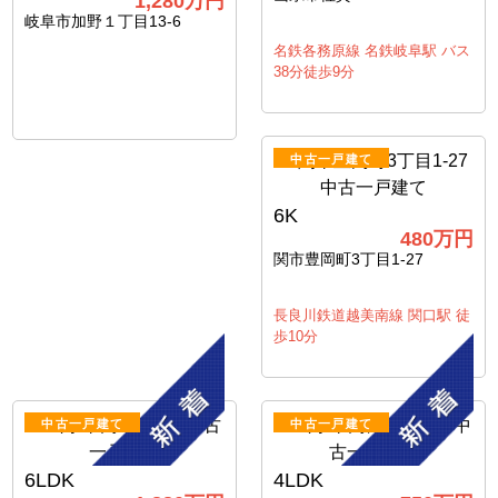
1,280
万円
岐阜市加野１丁目13-6
名鉄各務原線 名鉄岐阜駅 バス
38分徒歩9分
中古一戸建て
6K
480
万円
関市豊岡町3丁目1-27
長良川鉄道越美南線 関口駅 徒
歩10分
中古一戸建て
中古一戸建て
6LDK
4LDK