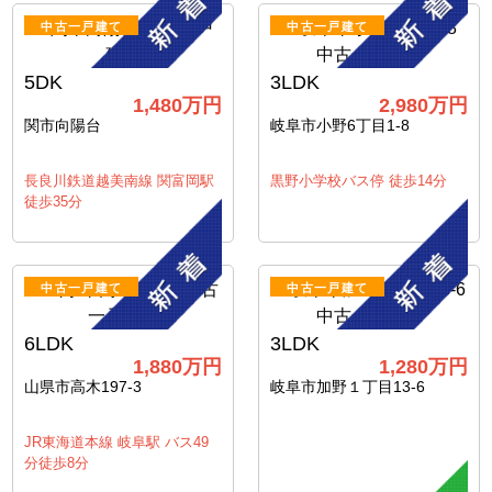
中古一戸建て
中古一戸建て
5DK
3LDK
1,480
万円
2,980
万円
関市向陽台
岐阜市小野6丁目1-8
長良川鉄道越美南線 関富岡駅
黒野小学校バス停 徒歩14分
徒歩35分
中古一戸建て
中古一戸建て
6LDK
3LDK
1,880
万円
1,280
万円
山県市高木197-3
岐阜市加野１丁目13-6
JR東海道本線 岐阜駅 バス49
分徒歩8分