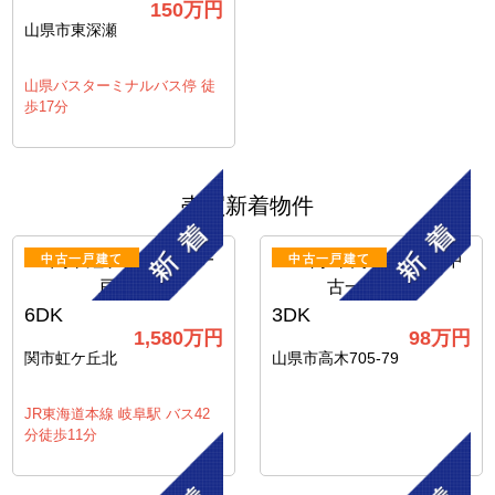
150
万円
山県市東深瀬
山県バスターミナルバス停 徒
歩17分
売買新着物件
中古一戸建て
中古一戸建て
6DK
3DK
1,580
万円
98
万円
関市虹ケ丘北
山県市高木705-79
JR東海道本線 岐阜駅 バス42
分徒歩11分