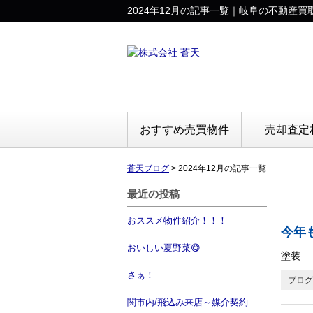
2024年12月の記事一覧｜岐阜の不動
おすすめ売買物件
売却査定
蒼天ブログ
>
2024年12月の記事一覧
最近の投稿
おススメ物件紹介！！！
今年
おいしい夏野菜😋
塗装
さぁ！
ブログ
関市内/飛込み来店～媒介契約