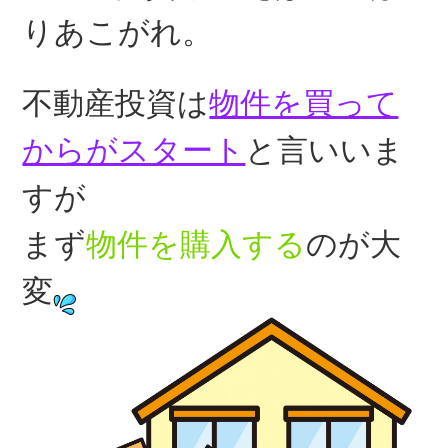
りあこがれ。
不動産投資は
物件を買って
からがスタート
と言いいま
すが
まず
物件を購入する
のが大
変