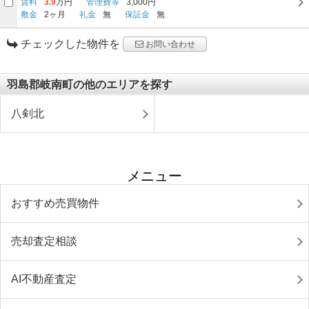
賃料
3.9
万円
管理費等
3,000円
敷金
2ヶ月
礼金
無
保証金
無
チェックした物件を
お問い合わせ
羽島郡岐南町の他のエリアを探す
八剣北
メニュー
おすすめ売買物件
売却査定相談
AI不動産査定