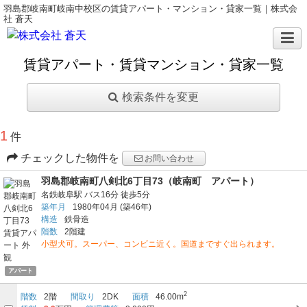
羽島郡岐南町岐南中校区の賃貸アパート・マンション・貸家一覧｜株式会
社 蒼天
賃貸アパート・賃貸マンション・貸家一覧
検索条件を変更
1
件
チェックした物件を
お問い合わせ
羽島郡岐南町八剣北6丁目73（岐南町 アパート）
名鉄岐阜駅
バス16分
徒歩5分
築年月
1980年04月
(築46年)
構造
鉄骨造
階数
2階建
小型犬可。スーパー、コンビニ近く。国道まですぐ出られます。
アパート
2
階数
2階
間取り
2DK
面積
46.00m