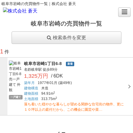
岐阜市岩崎の売買物件一覧｜株式会社 蒼天
岐阜市岩崎の売買物件一覧
検索条件を変更
1
件
岐阜市岩崎1丁目6-8
新着
名鉄岐阜駅
徒歩89分
1,325万円
/ 6DK
築年月
1977年01月
(築49年)
建物構造
木造
2
建物面積
94.91m
一戸建て
2
土地面積
313.75m
落ち着いた穏やかな暮らしが望める閑静な住宅街の物件、更に
１０坪以上の庭付だから、この機会に園芸や菜…