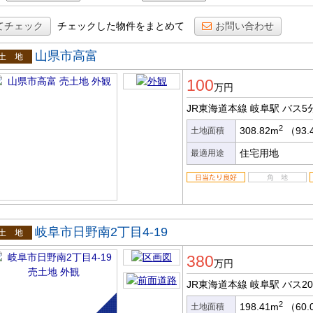
てチェック
チェックした物件をまとめて
お問い合わせ
山県市高富
土地
100
万円
JR東海道本線 岐阜駅
バス5
2
308.82m
（93.
土地面積
住宅用地
最適用途
岐阜市日野南2丁目4-19
土地
380
万円
JR東海道本線 岐阜駅
バス2
2
198.41m
（60.
土地面積