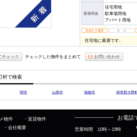
住宅用地
駐車場用地
最適用途
アパート用地
住宅地に最適です。
てチェック
チェックした物件をまとめて
お問い合わせ
町村で検索
関市
山県市
瑞穂市
揖斐郡大野
お電話
メ物件
賃貸物件
会社概要
営業時間 10時～19時