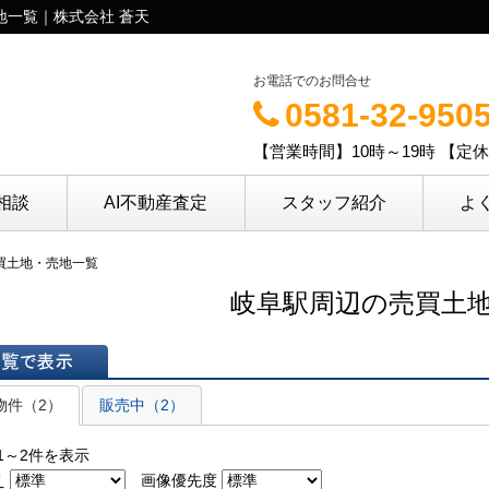
地一覧｜株式会社 蒼天
お電話でのお問合せ
0581-32-950
【営業時間】10時～19時 【定
相談
AI不動産査定
スタッフ紹介
よ
売買土地・売地一覧
岐阜駅周辺の売買土
表示
物件（2）
販売中（2）
1～2件を表示
え
画像優先度