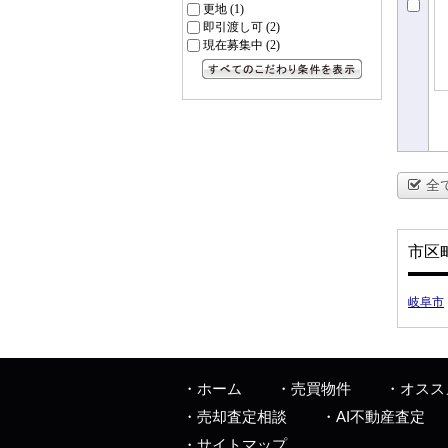
更地
(1)
即引渡し可
(2)
現在募集中
(2)
すべてのこだわり条件を見る
全
市区
岐阜市
ホーム
売買物件
オスス
売却査定相談
AI不動産査定
サイトマップ