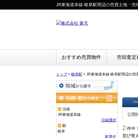
JR東海道本線 岐阜駅周辺の売買土地・売
おすすめ売買物件
売却査定
トップ
>
岐阜駅
>
JR東海道本線 岐阜駅周辺の
地域から探す
沿線・駅から探す
沿線
一覧で
公開
JR東海道本線
沿線選択
駅
2
件中 
岐阜
並び替
駅選択