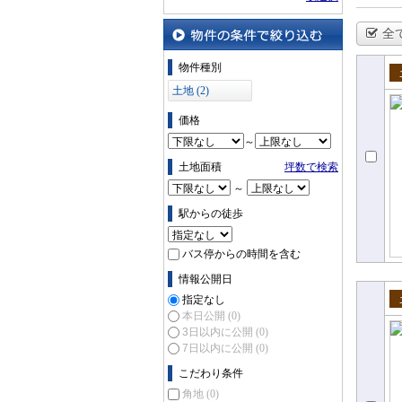
全
物件の条件で絞り込む
物件種別
売
土地 (2)
価格
～
土地面積
坪数で検索
～
駅からの徒歩
バス停からの時間を含む
情報公開日
指定なし
売
本日公開
(0)
3日以内に公開
(0)
7日以内に公開
(0)
こだわり条件
角地
(0)