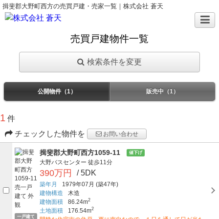
揖斐郡大野町西方の売買戸建・売家一覧｜株式会社 蒼天
売買戸建物件一覧
検索条件を変更
公開物件（1）
販売中（1）
1
件
チェックした物件を
お問い合わせ
揖斐郡大野町西方1059-11
値下げ
大野バスセンター
徒歩11分
390万円
/ 5DK
築年月
1979年07月
(築47年)
建物構造
木造
2
建物面積
86.24m
2
土地面積
176.54m
一戸建て