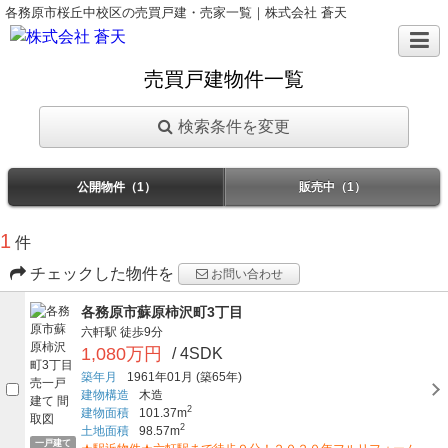
各務原市桜丘中校区の売買戸建・売家一覧｜株式会社 蒼天
売買戸建物件一覧
検索条件を変更
公開物件（1）
販売中（1）
1
件
チェックした物件を
お問い合わせ
各務原市蘇原柿沢町3丁目
六軒駅
徒歩9分
1,080万円
/ 4SDK
築年月
1961年01月
(築65年)
建物構造
木造
2
建物面積
101.37m
2
土地面積
98.57m
一戸建て