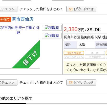
てチェック
チェックした物件をまとめて
お問い合わせ
関市西仙房
一戸建
2,380
3SLDK
万円
/
長良川鉄道越美南線 関駅
徒
木造
構造
建物面
広々とした延床面積１０９
ても心のゆとりになる庭が
てチェック
チェックした物件をまとめて
お問い合わせ
の他のエリアを探す