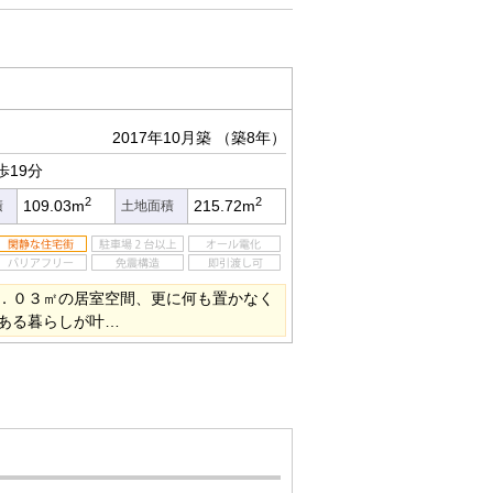
2017年10月築
（築8年）
歩19分
2
2
109.03m
215.72m
積
土地面積
．０３㎡の居室空間、更に何も置かなく
ある暮らしが叶…