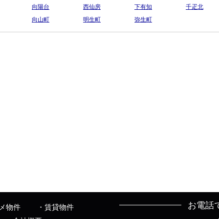
向陽台
西仙房
下有知
千疋北
向山町
明生町
弥生町
お電話
メ物件
賃貸物件