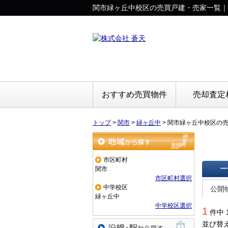
関市緑ヶ丘中校区の売買戸建・売家一覧｜
おすすめ売買物件
売却査定
トップ
>
関市
>
緑ヶ丘中
>
関市緑ヶ丘中校区の
地域から探す
市区町村
関市
市区町村選択
一覧で
中学校区
公開
緑ヶ丘中
中学校区選択
1
件中 
並び替