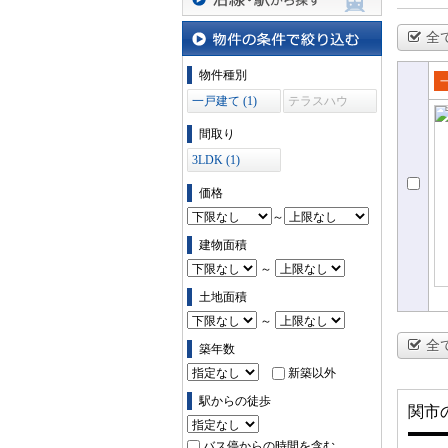
沿線・駅から探す
全
物件の条件で絞り込む
物件種別
売
一戸建て (1)
テラスハウ
ス (0)
て
間取り
3LDK (1)
価格
～
建物面積
～
土地面積
～
全
築年数
新築以外
駅からの徒歩
関市
バス停からの時間を含む