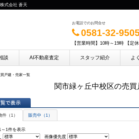
株式会社 蒼天
お電話でのお問合せ
0581-32-950
【営業時間】10時～19時 【定
相談
AI不動産査定
スタッフ紹介
よ
売買戸建・売家一覧
関市緑ヶ丘中校区の売買
表示
物件（1）
販売中（1）
1～1件を表示
え
画像優先度