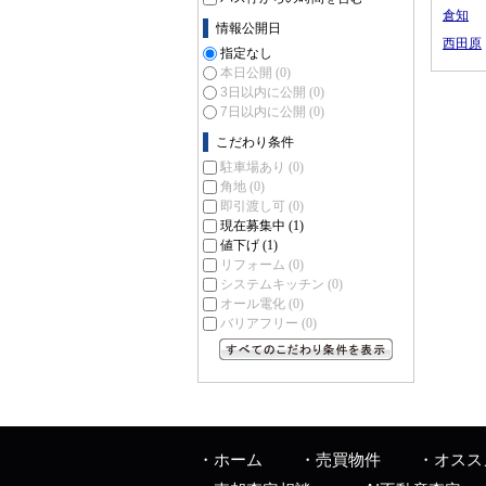
倉知
情報公開日
西田原
指定なし
本日公開
(0)
3日以内に公開
(0)
7日以内に公開
(0)
こだわり条件
駐車場あり
(0)
角地
(0)
即引渡し可
(0)
現在募集中
(1)
値下げ
(1)
リフォーム
(0)
システムキッチン
(0)
オール電化
(0)
バリアフリー
(0)
すべてのこだわり条件を見る
ホーム
売買物件
オスス