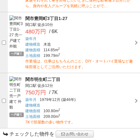
家族それぞれで車を所有したいときに便利な駐車場３台分だか
ら、身内や友人グループを気軽に呼ぶことがで…
関市豊岡町3丁目1-27
関口駅
徒歩10分
480万円
/ 6K
築年月
建物構造
木造
2
建物面積
114.85m
一戸建て
2
土地面積
199.79m
作業場は、仕事はもちろんのこと、DIY・オートバイ置場など趣
味部屋としてご活用いただけます。
関市明生町二丁目
関口駅
徒歩12分
750万円
/ 7K
築年月
1979年12月
(築46年)
建物構造
2
建物面積
100.80m
一戸建て
2
土地面積
209.00m
7Kで部屋数の多い物件です。
チェックした物件を
お問い合わせ