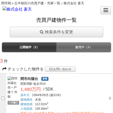
関市桜ヶ丘中校区の売買戸建・売家一覧｜株式会社 蒼天
売買戸建物件一覧
検索条件を変更
公開物件（3）
販売中（3）
3
件
チェックした物件を
お問い合わせ
関市向陽台
新着
関富岡駅
徒歩35分
1,480万円
/ 5DK
築年月
1994年09月
(築31年)
建物構造
木造
一戸建て
2
建物面積
112.02m
2
土地面積
195.89m