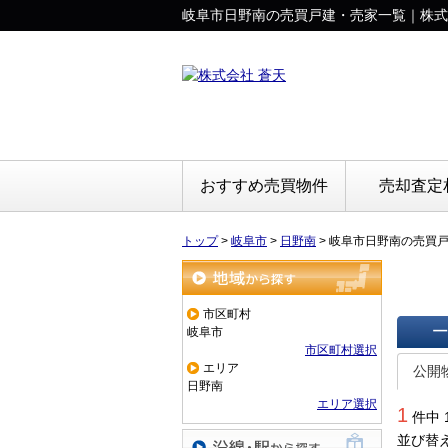
岐阜市日野南の売買戸建・売家一覧｜株式
おすすめ売買物件
売却査定
トップ
>
岐阜市
>
日野南
>
岐阜市日野南の売買
地域から探す
市区町村
岐阜市
市区町村選択
一覧で
エリア
公開
日野南
エリア選択
1
件中 
並び替