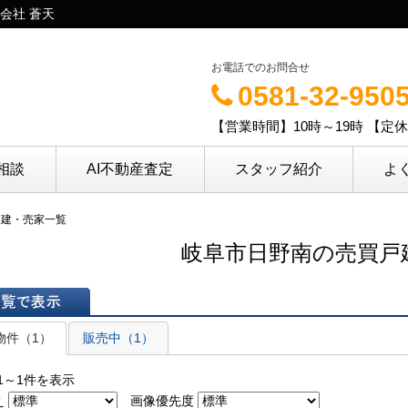
会社 蒼天
お電話でのお問合せ
0581-32-950
【営業時間】10時～19時 【定
相談
AI不動産査定
スタッフ紹介
よ
戸建・売家一覧
岐阜市日野南の売買戸
表示
物件（1）
販売中（1）
1～1件を表示
え
画像優先度