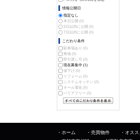
情報公開日
指定なし
本日公開
(0)
3日以内に公開
(0)
7日以内に公開
(0)
こだわり条件
駐車場あり
(0)
角地
(0)
即引渡し可
(0)
現在募集中
(1)
値下げ
(0)
リフォーム
(0)
システムキッチン
(0)
オール電化
(0)
バリアフリー
(0)
すべてのこだわり条件を見る
ホーム
売買物件
オスス