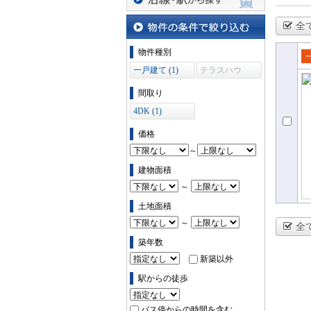
沿線・駅から探す
全
物件の条件で絞り込む
物件種別
売
一戸建て (1)
テラスハウ
ス (0)
て
間取り
4DK (1)
価格
～
建物面積
～
土地面積
～
全
築年数
新築以外
駅からの徒歩
バス停からの時間を含む