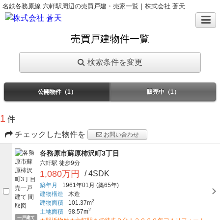
名鉄各務原線 六軒駅周辺の売買戸建・売家一覧｜株式会社 蒼天
売買戸建物件一覧
検索条件を変更
公開物件（1）
販売中（1）
1
件
チェックした物件を
お問い合わせ
各務原市蘇原柿沢町3丁目
六軒駅
徒歩9分
1,080万円
/ 4SDK
築年月
1961年01月
(築65年)
建物構造
木造
2
建物面積
101.37m
2
土地面積
98.57m
一戸建て