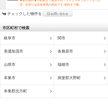
★駅近物件★六軒駅まで徒歩９分！２０２０年フルリフォーム
済・水回りほぼ未使用の美品です♪南向きで陽…
チェックした物件を
お問い合わせ
市区町村で検索
岐阜市
関市
美濃加茂市
各務原市
山県市
瑞穂市
本巣市
揖斐郡大野町
本巣郡北方町