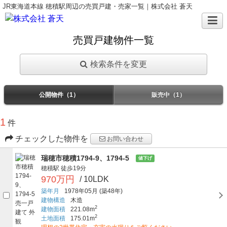
JR東海道本線 穂積駅周辺の売買戸建・売家一覧｜株式会社 蒼天
売買戸建物件一覧
検索条件を変更
公開物件（1）
販売中（1）
1
件
チェックした物件を
お問い合わせ
瑞穂市穂積1794-9、1794-5
値下げ
穂積駅
徒歩19分
970万円
/ 10LDK
築年月
1978年05月
(築48年)
建物構造
木造
2
建物面積
221.08m
2
土地面積
175.01m