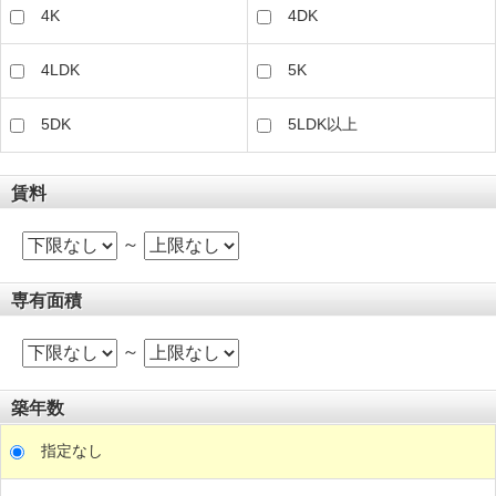
4K
4DK
4LDK
5K
5DK
5LDK以上
賃料
～
専有面積
～
築年数
指定なし