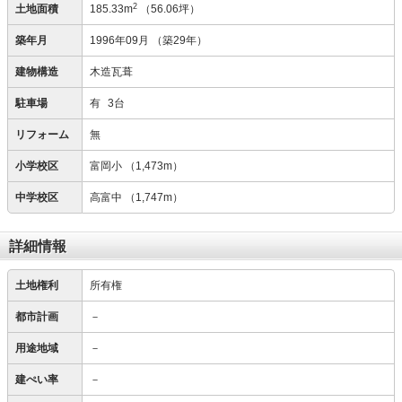
2
土地面積
185.33m
（56.06坪）
築年月
1996年09月
（築29年）
建物構造
木造瓦葺
駐車場
有
3台
リフォーム
無
小学校区
富岡小
（1,473m）
中学校区
高富中
（1,747m）
詳細情報
土地権利
所有権
都市計画
－
用途地域
－
建ぺい率
－