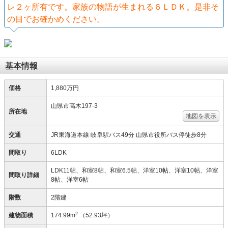
レ２ヶ所有です。家族の物語が生まれる６ＬＤＫ。是非そ
の目でお確かめください。
基本情報
価格
1,880万円
山県市高木197-3
所在地
地図を表示
交通
JR東海道本線 岐阜駅バス49分 山県市役所バス停徒歩8分
間取り
6LDK
LDK11帖、和室8帖、和室6.5帖、洋室10帖、洋室10帖、洋室
間取り詳細
8帖、洋室6帖
階数
2階建
2
建物面積
174.99m
（52.93坪）