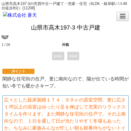
山県市高木197-3の売買中古一戸建て・売家・住宅（6LDK・岐阜駅バス49
分徒歩8分）[11208]
山県市高木197-3 中古戸建
1 / 26
外観
prev
next
ポイント
閑静な住宅街の住戸、更に南向なので、陽が出ている時間が
短い冬でも暖かさキープ。
広々とした延床面積１７４．９９㎡の居室空間、更に広さ
１坪以上の浴室はゆったり足を伸ばして充実のリラックス
タイムを作ります。また閑静な住宅街の住戸で、その上南
向なので、１日を通して日が当たりやすく冬場もあった
か。ちなみに家族みんなが忙しい朝も順番待ちがないトイ