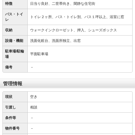
特徴
日当り良好、二世帯向き、閑静な住宅街
バス・トイ
トイレ２ヶ所、バス・トイレ別、バス１坪以上、浴室に窓
レ
収納
ウォークインクローゼット、押入、シューズボックス
設備・機能
洗面化粧台、洗面所独立、出窓
駐車場/駐輪
平面駐車場
場
備考
－
管理情報
現状
空き
引渡し
相談
条件等
－
物件番号
－