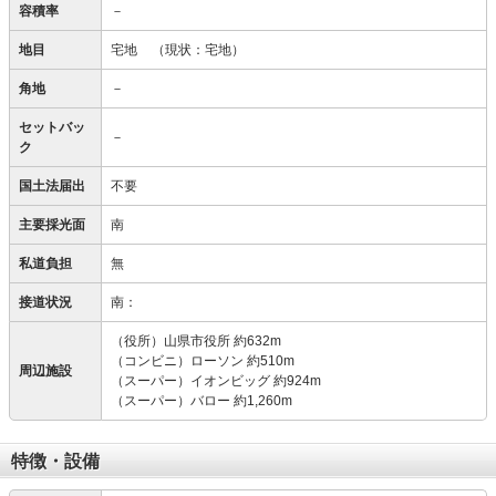
容積率
－
地目
宅地
（現状：宅地）
角地
－
セットバッ
－
ク
国土法届出
不要
主要採光面
南
私道負担
無
接道状況
南：
（役所）山県市役所 約632m
（コンビニ）ローソン 約510m
周辺施設
（スーパー）イオンビッグ 約924m
（スーパー）バロー 約1,260m
特徴・設備