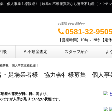
集 個人事業主様歓迎！｜岐阜の不動産買取なら蒼天不動産（ソウテン
お電話でのお問合せ
0581-32-950
【営業時間】10時～19時 【定
相談
AI不動産査定
スタッフ紹介
よ
様募集 個人事業主様歓迎！
者・足場業者様 協力会社様募集 個人事
不動産の需要が日に日に高まり、
のですが人手が足りていない状態です。