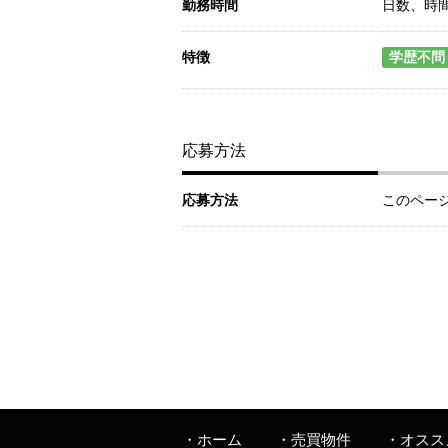
勤務時間
日数、時
特徴
学歴不問
応募方法
応募方法
このペー
ホーム
売買物件
オスス