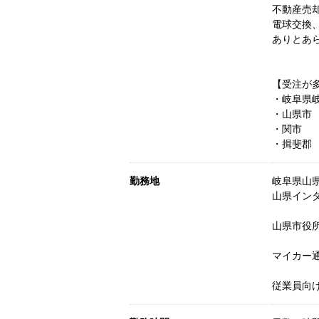
不動産売
電球交換
ありとあ
【受注が
・岐阜県
・山県市
・関市
・揖斐郡
勤務地
岐阜県山県
山県イン
山県市役
マイカー
従業員向