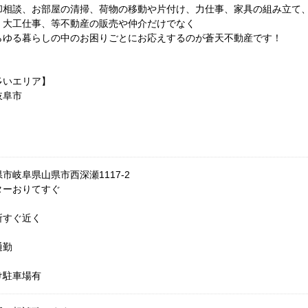
却相談、お部屋の清掃、荷物の移動や片付け、力仕事、家具の組み立て
、大工仕事、等不動産の販売や仲介だけでなく
らゆる暮らしの中のお困りごとにお応えするのが蒼天不動産です！
多いエリア】
岐阜市
市岐阜県山県市西深瀬1117-2
ターおりてすぐ
所すぐ近く
通勤
け駐車場有